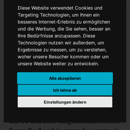
Diese Website verwendet Cookies und
Targeting Technologien, um Ihnen ein
besseres Internet-Erlebnis zu ermöglichen
Brüssel bestellt russischen
und die Werbung, die Sie sehen, besser an
Ihre Bedürfnisse anzupassen. Diese
Botschafter ein
Technologien nutzen wir außerdem, um
Ergebnisse zu messen, um zu verstehen,
woher unsere Besucher kommen oder um
unsere Website weiter zu entwickeln.
Alle akzeptieren
Ich lehne ab
Die von Moskau beschlossenen
Einstellungen ändern
Einreiseverbote gegen acht Vertreter
der EU und ihrer Mitgliedstaaten seien