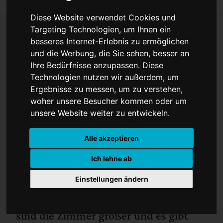
Diese Website verwendet Cookies und
Targeting Technologien, um Ihnen ein
besseres Internet-Erlebnis zu ermöglichen
Klinik mit Weitblick
und die Werbung, die Sie sehen, besser an
Ihre Bedürfnisse anzupassen. Diese
Technologien nutzen wir außerdem, um
Ergebnisse zu messen, um zu verstehen,
woher unsere Besucher kommen oder um
unsere Website weiter zu entwickeln.
Alle akzeptieren
Ich lehne ab
Einstellungen ändern
Die Geburtshilfe des Clemenshospitals
bezieht die Station 4C im Neubau. Dort
sind die Zimmer größer und es gibt