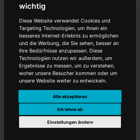
wichtig
Diese Website verwendet Cookies und
Targeting Technologien, um Ihnen ein
Modellprojekte im Kreis
besseres Internet-Erlebnis zu ermöglichen
und die Werbung, die Sie sehen, besser an
Coesfeld
Ihre Bedürfnisse anzupassen. Diese
Technologien nutzen wir außerdem, um
Ergebnisse zu messen, um zu verstehen,
woher unsere Besucher kommen oder um
unsere Website weiter zu entwickeln.
Alle akzeptieren
Ich lehne ab
Einstellungen ändern
Positive Resonanz beim Start der
Modellprojekte im Kreis Coesfeld: