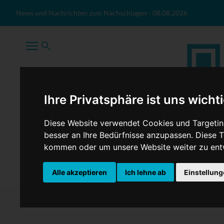
Zum Inhalt springen
News und Nachrichten zum Nachschlagen
-
08.08.2026
Ihre Privatsphäre ist uns wicht
Diese Website verwendet Cookies und Targeting
besser an Ihre Bedürfnisse anzupassen. Diese
kommen oder um unsere Website weiter zu ent
TopNews
Politik
Sport
Wirtschaft
Firmennews
Alle akzeptieren
Ich lehne ab
Einstellun