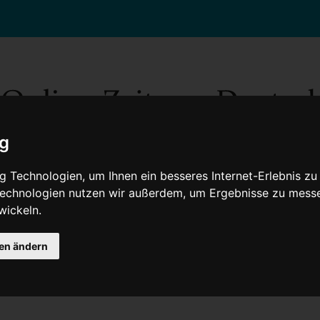
ig
 Technologien, um Ihnen ein besseres Internet-Erlebnis zu
 Technologien nutzen wir außerdem, um Ergebnisse zu mess
wickeln.
Gesellschaft
Gesundheit
Wissenschaft
Umwelt
Kultur
V
gen ändern