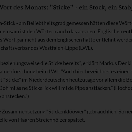
rt des Monats: "Sticke" - ein Stock, ein Stab,
la-Stick - am Beliebtheitsgrad gemessen hätten diese Wörte
insam ist den Wörtern auch das aus dem Englischen entleh
 Wort gar nicht aus dem Englischen hätte entlehnt werde
schaftsverbandes Westfalen-Lippe (LWL).
beziehungsweise die Sticke bereits", erklärt Markus Denkl
menforschung beim LWL. "Auch hier bezeichnet es einen 
 "Sticke" im Niederdeutschen heutzutage vor allem die Bed
Doh mi äs ne Sticke, ick will mi de Pipe anstiäcken." (Hochd
e anstecken.")
e Zusammensetzung "Stickenklööwer" gebräuchlich. So nenn
elle von Haaren Streichhölzer spaltet.