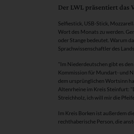
Der LWL präsentiert das Wo
Selfiestick, USB-Stick, Mozzarel
Wort des Monats zu werden. Geme
oder Stange bedeutet. Warum das
Sprachwissenschaftler des Land
"Im Niederdeutschen gibt es den 
Kommission für Mundart- und Na
dem ursprünglichen Wortsinn hat
Altenrheine im Kreis Steinfurt: "
Streichholz, ich will mir die Pfeif
Im Kreis Borken ist außerdem di
rechthaberische Person, die anst