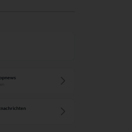
Topnews
ten
nachrichten