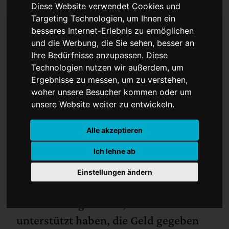
Diese Website verwendet Cookies und
Targeting Technologien, um Ihnen ein
besseres Internet-Erlebnis zu ermöglichen
und die Werbung, die Sie sehen, besser an
Überwältigender Erfolg
Ihre Bedürfnisse anzupassen. Diese
Technologien nutzen wir außerdem, um
des Boxzentrum Münster
Ergebnisse zu messen, um zu verstehen,
beim Crowdfunding
woher unsere Besucher kommen oder um
unsere Website weiter zu entwickeln.
Alle akzeptieren
Ich lehne ab
Einstellungen ändern
Unser Dank gilt allen, die uns
unterstützt haben, die Geld gegeben