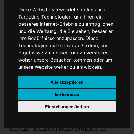
Diese Website verwendet Cookies und
Targeting Technologien, um Ihnen ein
besseres Internet-Erlebnis zu ermöglichen
Jüdisches Leben in Lublin
und die Werbung, die Sie sehen, besser an
Ihre Bedürfnisse anzupassen. Diese
Technologien nutzen wir außerdem, um
Ergebnisse zu messen, um zu verstehen,
woher unsere Besucher kommen oder um
unsere Website weiter zu entwickeln.
Alle akzeptieren
Ich lehne ab
Einstellungen ändern
Seit 2006 initiiert Ulrike Grossarth
unter dem Titel "Der Schule von
Lublin" künstlerische Projekte in