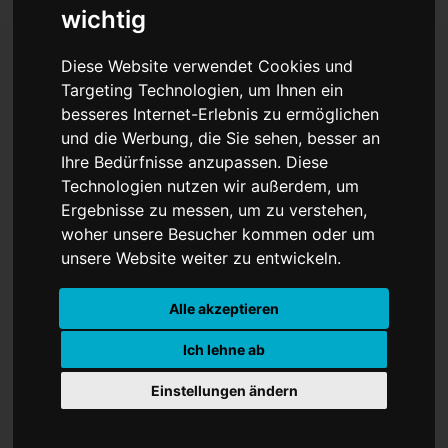
wichtig
Diese Website verwendet Cookies und
Targeting Technologien, um Ihnen ein
Vom Flüchtlingsmädchen
besseres Internet-Erlebnis zu ermöglichen
und die Werbung, die Sie sehen, besser an
zur Olympionikin
Ihre Bedürfnisse anzupassen. Diese
Technologien nutzen wir außerdem, um
Ergebnisse zu messen, um zu verstehen,
woher unsere Besucher kommen oder um
unsere Website weiter zu entwickeln.
Alle akzeptieren
Ich lehne ab
Einstellungen ändern
Das Buch “Spuck die Trauer aus”
erzählt eine bewegende Geschichte