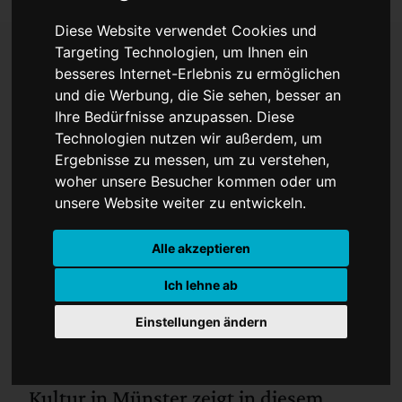
Diese Website verwendet Cookies und
Targeting Technologien, um Ihnen ein
besseres Internet-Erlebnis zu ermöglichen
Ein Spaziergang für die
und die Werbung, die Sie sehen, besser an
Ihre Bedürfnisse anzupassen. Diese
Ewigkeit
Technologien nutzen wir außerdem, um
Ergebnisse zu messen, um zu verstehen,
woher unsere Besucher kommen oder um
unsere Website weiter zu entwickeln.
Alle akzeptieren
Ich lehne ab
Einstellungen ändern
Das LWL-Museum für Kunst und
Kultur in Münster zeigt in diesem