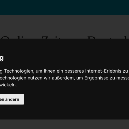
ig
 Technologien, um Ihnen ein besseres Internet-Erlebnis zu
 Technologien nutzen wir außerdem, um Ergebnisse zu mess
wickeln.
Gesellschaft
Gesundheit
Wissenschaft
Umwelt
Kultur
V
gen ändern