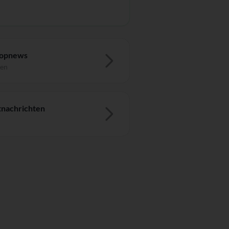
Topnews
ten
nachrichten