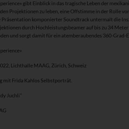
perience» gibt Einblick in das tragische Leben der mexikan
n den Projektionen zu leben, eine Offstimme in der Rolle v
ie Präsentation komponierter Soundtrack untermalt die Ins
jektionen durch Hochleistungsbeamer auf bis zu 34 Meter
den und sorgt damit für ein atemberaubendes 360-Grad-E
xperience»
22, Lichthalle MAAG, Zürich, Schweiz
g mit Frida Kahlos Selbstporträt.
y Juchli"
 AG