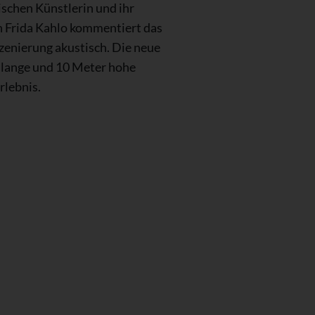
ischen Künstlerin und ihr
on Frida Kahlo kommentiert das
zenierung akustisch. Die neue
 lange und 10 Meter hohe
rlebnis.