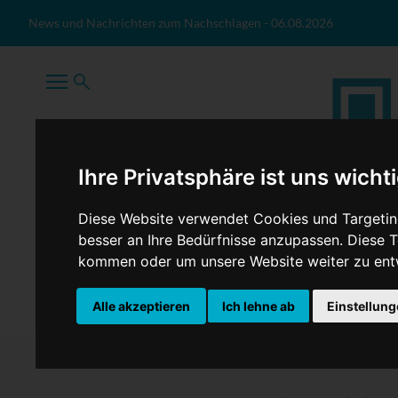
Zum Inhalt springen
News und Nachrichten zum Nachschlagen
-
06.08.2026
Ihre Privatsphäre ist uns wicht
Diese Website verwendet Cookies und Targeting
besser an Ihre Bedürfnisse anzupassen. Diese
kommen oder um unsere Website weiter zu ent
TopNews
Politik
Sport
Wirtschaft
Firmennews
Alle akzeptieren
Ich lehne ab
Einstellun