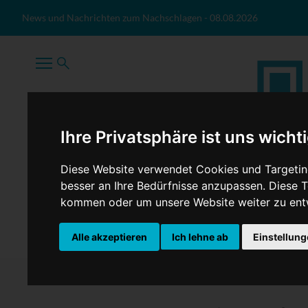
Zum Inhalt springen
News und Nachrichten zum Nachschlagen
-
08.08.2026
Ihre Privatsphäre ist uns wicht
Diese Website verwendet Cookies und Targeting
besser an Ihre Bedürfnisse anzupassen. Diese
kommen oder um unsere Website weiter zu ent
TopNews
Politik
Sport
Wirtschaft
Firmennews
Alle akzeptieren
Ich lehne ab
Einstellun