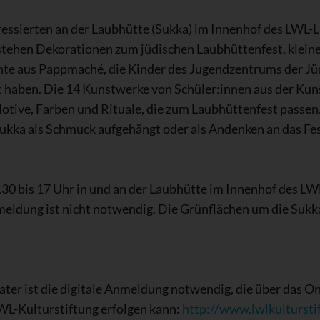
essierten an der Laubhütte (Sukka) im Innenhof des LWL-L
tehen Dekorationen zum jüdischen Laubhüttenfest, kleine
üchte aus Pappmaché, die Kinder des Jugendzentrums der J
t haben. Die 14 Kunstwerke von Schüler:innen aus der Kun
Motive, Farben und Rituale, die zum Laubhüttenfest passen
ukka als Schmuck aufgehängt oder als Andenken an das F
.30 bis 17 Uhr in und an der Laubhütte im Innenhof des LW
nmeldung ist nicht notwendig. Die Grünflächen um die Suk
er ist die digitale Anmeldung notwendig, die über das Onl
LWL-Kulturstiftung erfolgen kann:
http://www.lwlkultursti