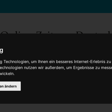
ig
 Technologien, um Ihnen ein besseres Internet-Erlebnis zu
 Technologien nutzen wir außerdem, um Ergebnisse zu mess
wickeln.
Gesellschaft
Gesundheit
Wissenschaft
Umwelt
Kultur
V
gen ändern