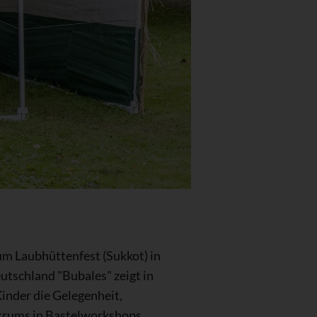
um Laubhüttenfest (Sukkot) in
tschland "Bubales" zeigt in
inder die Gelegenheit,
trums in Bastelworkshops