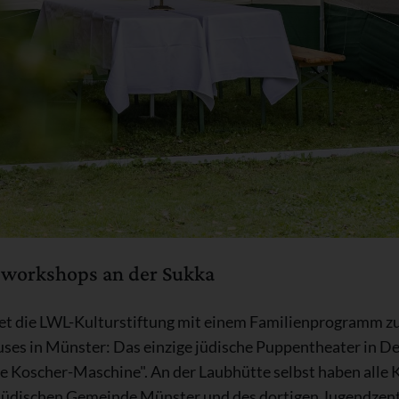
lworkshops an der Sukka
tet die LWL-Kulturstiftung mit einem Familienprogramm z
es in Münster: Das einzige jüdische Puppentheater in Deu
e Koscher-Maschine". An der Laubhütte selbst haben alle K
Jüdischen Gemeinde Münster und des dortigen Jugendzen