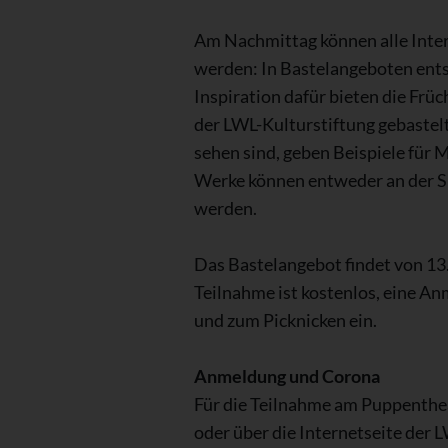
Am Nachmittag können alle Inter
werden: In Bastelangeboten ents
Inspiration dafür bieten die Fr
der LWL-Kulturstiftung gebastel
sehen sind, geben Beispiele für 
Werke können entweder an der S
werden.
Das Bastelangebot findet von 13
Teilnahme ist kostenlos, eine A
und zum Picknicken ein.
Anmeldung und Corona
Für die Teilnahme am Puppentheat
oder über die Internetseite der 