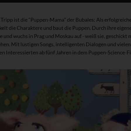
 Tripp ist die "Puppen-Mama" der Bubales: Als erfolgreich
ickelt die Charaktere und baut die Puppen. Durch ihre eige
ie und wuchs in Prag und Moskau auf - weiß sie, geschickt
n. Mit lustigen Songs, intelligenten Dialogen und viele
llen Interessierten ab fünf Jahren in dem Puppen-Science-Fi