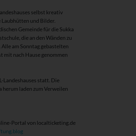
andeshauses selbst kreativ
 Laubhütten und Bilder.
üdischen Gemeinde für die Sukka
stschule, die an den Wänden zu
. Alle am Sonntag gebastelten
est mit nach Hause genommen
L-Landeshauses statt. Die
ka herum laden zum Verweilen
ine-Portal von localticketing.de
ftung.blog