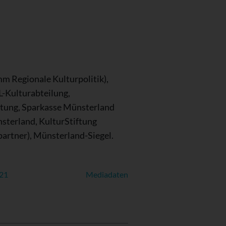
m Regionale Kulturpolitik),
L-Kulturabteilung,
ftung, Sparkasse Münsterland
sterland, KulturStiftung
artner), Münsterland-Siegel.
021
Mediadaten