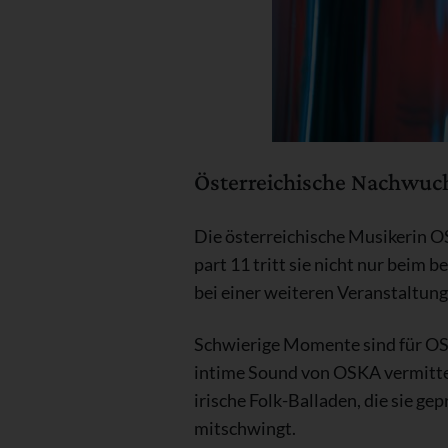
Österreichische Nachwuch
Die österreichische Musikerin O
part 11 tritt sie nicht nur beim
bei einer weiteren Veranstaltun
Schwierige Momente sind für OSK
intime Sound von OSKA vermittelt
irische Folk-Balladen, die sie ge
mitschwingt.