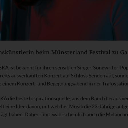
skünstlerin beim Münsterland Festival zu Ga
SKA ist bekannt für ihren sensiblen Singer-Songwriter-Po
 bereits ausverkauften Konzert auf Schloss Senden auf, son
g: einem Konzert- und Begegnungsabend in der Trafostati
A die beste Inspirationsquelle, aus dem Bauch heraus ver
 eine Idee davon, mit welcher Musik die 23-Jährige aufge
prägt haben. Daher rührt wahrscheinlich auch die Melanchol