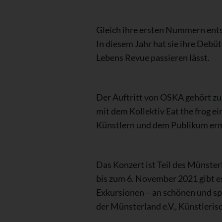
Gleich ihre ersten Nummern entst
In diesem Jahr hat sie ihre Debü
Lebens Revue passieren lässt.
Der Auftritt von OSKA gehört z
mit dem Kollektiv Eat the frog e
Künstlern und dem Publikum erm
Das Konzert ist Teil des Münste
bis zum 6. November 2021 gibt es
Exkursionen – an schönen und sp
der Münsterland e.V., Künstlerisch