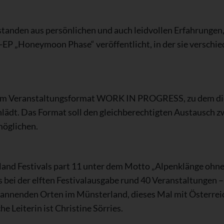
anden aus persönlichen und auch leidvollen Erfahrungen, 
t-EP „Honeymoon Phase“ veröffentlicht, in der sie verschi
um Veranstaltungsformat WORK IN PROGRESS, zu dem die
inlädt. Das Format soll den gleichberechtigten Austausch 
öglichen.
rland Festivals part 11 unter dem Motto „Alpenklänge oh
 bei der elften Festivalausgabe rund 40 Veranstaltungen 
annenden Orten im Münsterland, dieses Mal mit Österreich
e Leiterin ist Christine Sörries.