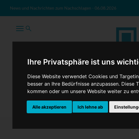
Zum Inhalt springen
News und Nachrichten zum Nachschlagen
-
06.08.2026
Ihre Privatsphäre ist uns wicht
Diese Website verwendet Cookies und Targeting
besser an Ihre Bedürfnisse anzupassen. Diese
kommen oder um unsere Website weiter zu ent
TopNews
Politik
Sport
Wirtschaft
Firmennews
Alle akzeptieren
Ich lehne ab
Einstellun