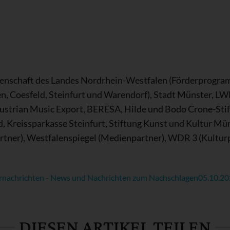
enschaft des Landes Nordrhein-Westfalen (Förderprogram
n, Coesfeld, Steinfurt und Warendorf), Stadt Münster, LW
Austrian Music Export, BERESA, Hilde und Bodo Crone-Sti
 Kreissparkasse Steinfurt, Stiftung Kunst und Kultur Mün
rtner), Westfalenspiegel (Medienpartner), WDR 3 (Kulturp
rnachrichten - News und Nachrichten zum Nachschlagen
05.10.2
DIESEN ARTIKEL TEILEN