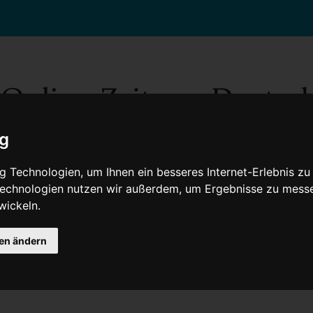
ig
 Technologien, um Ihnen ein besseres Internet-Erlebnis zu
 Technologien nutzen wir außerdem, um Ergebnisse zu mess
wickeln.
Gesellschaft
Gesundheit
Wissenschaft
Umwelt
Kultur
V
gen ändern