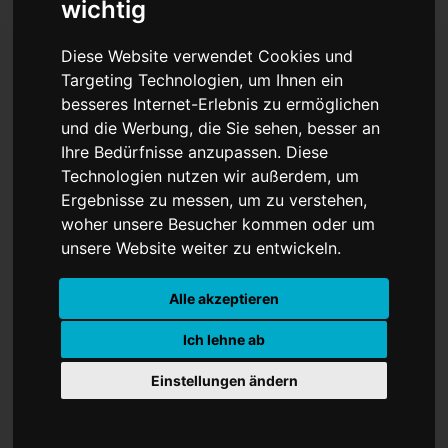
wichtig
Diese Website verwendet Cookies und
Targeting Technologien, um Ihnen ein
Innenminister mit
besseres Internet-Erlebnis zu ermöglichen
und die Werbung, die Sie sehen, besser an
Klebeband gefesselt
Ihre Bedürfnisse anzupassen. Diese
Technologien nutzen wir außerdem, um
Ergebnisse zu messen, um zu verstehen,
woher unsere Besucher kommen oder um
unsere Website weiter zu entwickeln.
Alle akzeptieren
Ich lehne ab
Einen Innenminister zu treffen ist
Einstellungen ändern
schon eine aufregende Sache. Aber mit