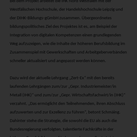
Bei dem Projekt arbeitet die IHK Nord Westfalen mit der
Westfälischen Hochschule, der Handelshochschule Leipzig und
der DIHK-Bildungs-gGmbH zusammen. Übergeordnetes
bildungspolitisches Ziel des Projektes ist es, am Beispiel der
Integration von digitalen Kompetenzen einen grundlegenden
Weg aufzuzeigen, wie die Inhalte der höheren Berufsbildung im
Zusammenspiel mit Gewerkschaften und Arbeitgeberverbänden
schneller aktualisiert und angepasst werden können.
Dazu wird der aktuelle Lehrgang „Zert-Ex“ mit den bereits
laufenden Lehrgängen zum/zur „Gepr. Industriemeister/in
Metall (IHK)“ und zum/zur „Gepr. Wirtschaftsfachwirt/in (IHK)“
verzahnt. „Das ermöglicht den Teilnehmenden, ihren Abschluss
aufzuwerten und zur Exzellenz zu führen“, betont Schmäing.
Dahinter stehe die Strategie, die sowohl die EU als auch die
Bundesregierung verfolgten, talentierte Fachkräfte in der