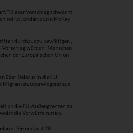
rf. "Dieser Vorschlag schwächt
n sollte", erklärte Erin McKay
iften durchaus zu bewältigen",
 EU-Vorschlag würden "Menschen
nsehen der Europäischen Union
 über Belarus in die EU:
de Migranten, überwiegend aus
ielt an die EU-Außengrenzen zu
weist die Vorwürfe zurück.
elarus. Sie umfasst 28