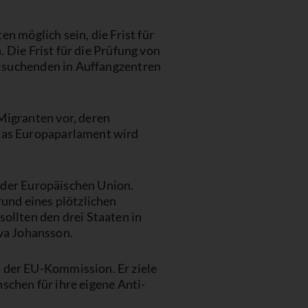
n möglich sein, die Frist für
 Die Frist für die Prüfung von
ylsuchenden in Auffangzentren
igranten vor, deren
das Europaparlament wird
 der Europäischen Union.
und eines plötzlichen
llten den drei Staaten in
lva Johansson.
der EU-Kommission. Er ziele
schen für ihre eigene Anti-