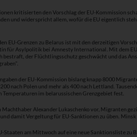
nen kritisierten den Vorschlag der EU-Kommission scha
en und widerspricht allem, wofür die EU eigentlich stehe
n EU-Grenzen zu Belarus ist mit den derzeitigen Vorschr
rtin für Asylpolitik bei Amnesty International. Mit dem
ch bestraft, der Flüchtlingsschutz geschwächt und das A
graben".
ngaben der EU-Kommission bislang knapp 8000 Migranten
3200 nach Polen und mehr als 400 nach Lettland. Tausen
en Temperaturen im belarussischen Grenzgebiet fest.
n Machthaber Alexander Lukaschenko vor, Migranten gez
und damit Vergeltung für EU-Sanktionen zu üben. Minsk 
EU-Staaten am Mittwoch auf eine neue Sanktionsliste zu B