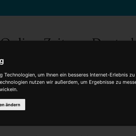
ig
 Technologien, um Ihnen ein besseres Internet-Erlebnis zu
 Technologien nutzen wir außerdem, um Ergebnisse zu mess
wickeln.
Gesellschaft
Gesundheit
Wissenschaft
Umwelt
Kultur
V
gen ändern