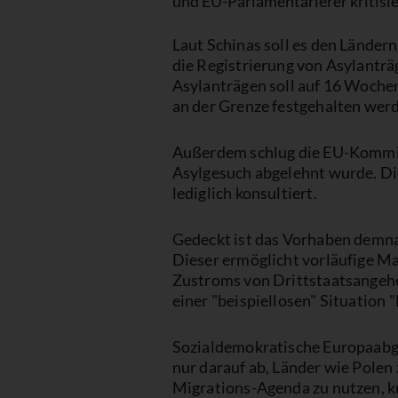
und EU-Parlamentarierer kritisi
Laut Schinas soll es den Ländern
die Registrierung von Asylanträg
Asylanträgen soll auf 16 Woche
an der Grenze festgehalten wer
Außerdem schlug die EU-Kommiss
Asylgesuch abgelehnt wurde. D
lediglich konsultiert.
Gedeckt ist das Vorhaben demnac
Dieser ermöglicht vorläufige M
Zustroms von Drittstaatsangehö
einer "beispiellosen" Situation
Sozialdemokratische Europaabg
nur darauf ab, Länder wie Polen
Migrations-Agenda zu nutzen, kr