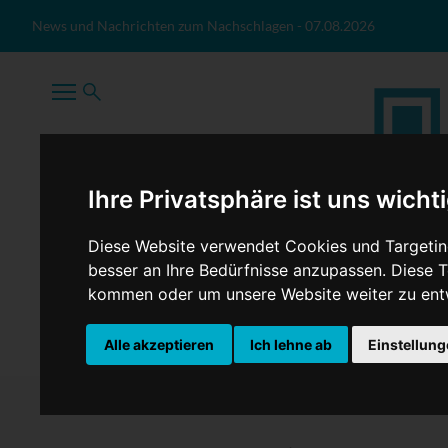
Zum Inhalt springen
News und Nachrichten zum Nachschlagen
-
07.08.2026
Ihre Privatsphäre ist uns wicht
Diese Website verwendet Cookies und Targeting
besser an Ihre Bedürfnisse anzupassen. Diese
kommen oder um unsere Website weiter zu ent
TopNews
Politik
Sport
Wirtschaft
Firmennews
Alle akzeptieren
Ich lehne ab
Einstellun