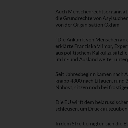
Auch Menschenrechtsorganisatio
die Grundrechte von Asylsuchend
von der Organisation Oxfam.
"Die Ankunft von Menschen an de
erklärte Franziska Vilmar, Expe
aus politischem Kalkül zusätzli
im In- und Ausland weiter unter
Seit Jahresbeginn kamen nach A
knapp 4300 nach Litauen, rund 
Nahost, sitzen noch bei frostig
Die EU wirft dem belarussische
schleusen, um Druck auszuüben 
In dem Streit einigten sich die 