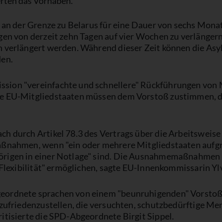
erten das Vorhaben.
 an der Grenze zu Belarus für eine Dauer von sechs Monate
en von derzeit zehn Tagen auf vier Wochen zu verlängern.
n verlängert werden. Während dieser Zeit können die As
den.
ion "vereinfachte und schnellere" Rückführungen von M
ie EU-Mitgliedstaaten müssen dem Vorstoß zustimmen, 
h durch Artikel 78.3 des Vertrags über die Arbeitsweise
aßnahmen, wenn "ein oder mehrere Mitgliedstaaten aufgr
rigen in einer Notlage" sind. Die Ausnahmemaßnahmen so
 "Flexibilität" ermöglichen, sagte EU-Innenkommissarin Y
eordnete sprachen von einem "beunruhigenden" Vorstoß 
 zufriedenzustellen, die versuchten, schutzbedürftige Men
itisierte die SPD-Abgeordnete Birgit Sippel.