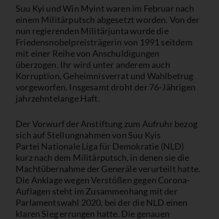
Suu Kyi und Win Myint waren im Februar nach
einem Militärputsch abgesetzt worden. Von der
nun regierenden Militärjunta wurde die
Friedensnobelpreisträgerin von 1991 seitdem
mit einer Reihe von Anschuldigungen
überzogen. Ihr wird unter anderem auch
Korruption, Geheimnisverrat und Wahlbetrug
vorgeworfen. Insgesamt droht der 76-Jährigen
jahrzehntelange Haft.
Der Vorwurf der Anstiftung zum Aufruhr bezog
sich auf Stellungnahmen von Suu Kyis
Partei Nationale Liga für Demokratie (NLD)
kurz nach dem Militärputsch, in denen sie die
Machtübernahme der Generäle verurteilt hatte.
Die Anklage wegen Verstößen gegen Corona-
Auflagen steht im Zusammenhang mit der
Parlamentswahl 2020, bei der die NLD einen
klaren Sieg errungen hatte. Die genauen