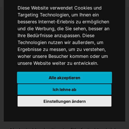
Diese Website verwendet Cookies und
Targeting Technologien, um Ihnen ein
besseres Internet-Erlebnis zu ermöglichen
ITFILMS – Literatur Film
und die Werbung, die Sie sehen, besser an
Ihre Bedürfnisse anzupassen. Diese
Festival Münster 2022
Technologien nutzen wir außerdem, um
Ergebnisse zu messen, um zu verstehen,
woher unsere Besucher kommen oder um
unsere Website weiter zu entwickeln.
Alle akzeptieren
Ich lehne ab
Einstellungen ändern
Ausschreibung Residenzprogramm
Bewerbungen bis 31. Januar 2022