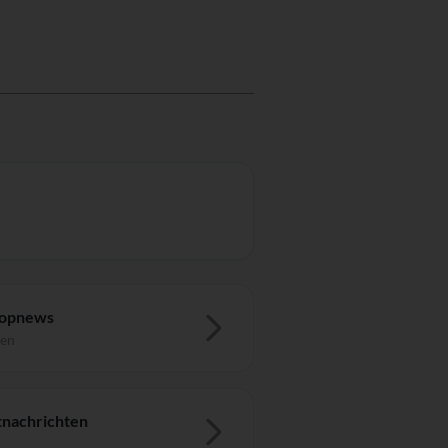
Topnews
ten
nachrichten