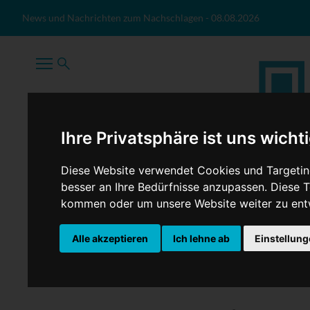
Zum Inhalt springen
News und Nachrichten zum Nachschlagen
-
08.08.2026
Ihre Privatsphäre ist uns wicht
Diese Website verwendet Cookies und Targeting
besser an Ihre Bedürfnisse anzupassen. Diese
kommen oder um unsere Website weiter zu ent
TopNews
Politik
Sport
Wirtschaft
Firmennews
Alle akzeptieren
Ich lehne ab
Einstellun