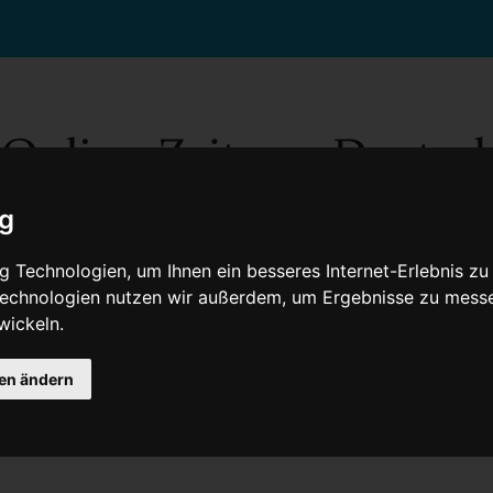
ig
 Technologien, um Ihnen ein besseres Internet-Erlebnis zu
 Technologien nutzen wir außerdem, um Ergebnisse zu mess
wickeln.
Gesellschaft
Gesundheit
Wissenschaft
Umwelt
Kultur
V
gen ändern