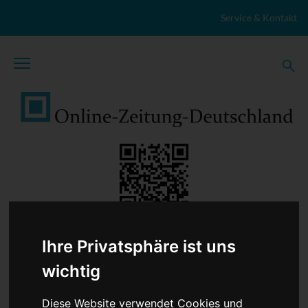
Zum Inhalt springen
Service & Kontakt
Ihre Privatsphäre ist uns
TopNews
Politik
Sport
Wirtschaft
Firmennews
Gesellschaft
Gesundheit
Wissenschaft
Umwelt
wichtig
Kultur
Veranstaltungen
Lokales
Marktplatz
Stellenangebote
Diese Website verwendet Cookies und