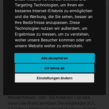
Targeting Technologien, um Ihnen ein
besseres Internet-Erlebnis zu ermöglichen
und die Werbung, die Sie sehen, besser an
Ihre Bedürfnisse anzupassen. Diese
LKW Brand
Technologien nutzen wir außerdem, um
Ergebnisse zu messen, um zu verstehen,
woher unsere Besucher kommen oder um
unsere Website weiter zu entwickeln.
Alle akzeptieren
Die A 1 wurde zwischen Greven und
Ich lehne ab
Münster-Nord nach einem Lkw-Brand
Einstellungen ändern
gesperrt.
Münster/Greven - (ots) - Die Autobahn 1 ist nach
einem Lkw-Brand am frühen Dienstagmorgen (8.2.,