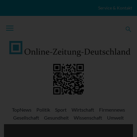
Zum Inhalt springen
Service & Kontakt
TopNews
Politik
Sport
Wirtschaft
Firmennews
Gesellschaft
Gesundheit
Wissenschaft
Umwelt
Kultur
Veranstaltungen
Lokales
Marktplatz
Stellenangebote