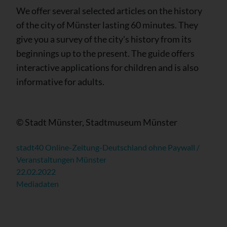
We offer several selected articles on the history
of the city of Münster lasting 60 minutes. They
give you a survey of the city's history from its
beginnings up to the present. The guide offers
interactive applications for children and is also
informative for adults.
© Stadt Münster, Stadtmuseum Münster
stadt40 Online-Zeitung-Deutschland ohne Paywall /
Veranstaltungen Münster
22.02.2022
Mediadaten