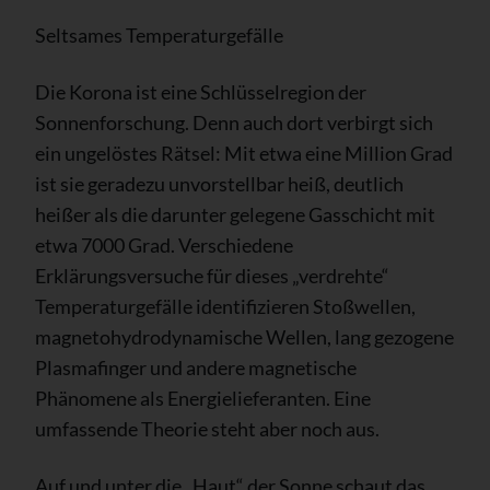
Seltsames Temperaturgefälle
Die Korona ist eine Schlüsselregion der
Sonnenforschung. Denn auch dort verbirgt sich
ein ungelöstes Rätsel: Mit etwa eine Million Grad
ist sie geradezu unvorstellbar heiß, deutlich
heißer als die darunter gelegene Gasschicht mit
etwa 7000 Grad. Verschiedene
Erklärungsversuche für dieses „verdrehte“
Temperaturgefälle identifizieren Stoßwellen,
magnetohydrodynamische Wellen, lang gezogene
Plasmafinger und andere magnetische
Phänomene als Energielieferanten. Eine
umfassende Theorie steht aber noch aus.
Auf und unter die „Haut“ der Sonne schaut das