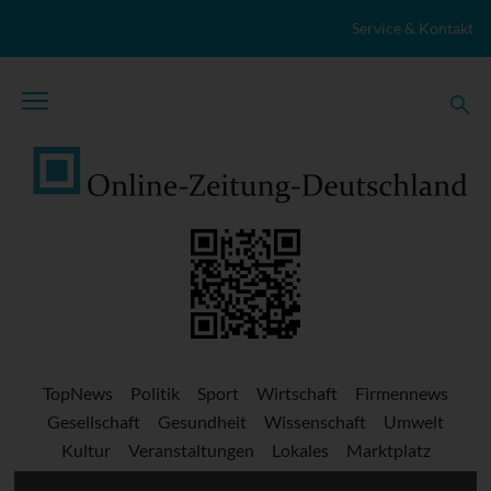
Zum Inhalt springen
Service & Kontakt
TopNews
Politik
Sport
Wirtschaft
Firmennews
Gesellschaft
Gesundheit
Wissenschaft
Umwelt
Kultur
Veranstaltungen
Lokales
Marktplatz
Stellenangebote