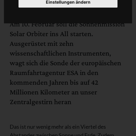
Einstellungen ändern
Am 10. Februar soll die Sonnenmission
Solar Orbiter ins All starten.
Ausgerüstet mit zehn
wissenschaftlichen Instrumenten,
wagt sich die Sonde der europäischen
Raumfahrtagentur ESA in den
kommenden Jahren bis auf 42
Millionen Kilometer an unser
Zentralgestirn heran
Das ist nur wenig mehr als ein Viertel des
Abstandes zwischen Sonne und Erde. Zudem