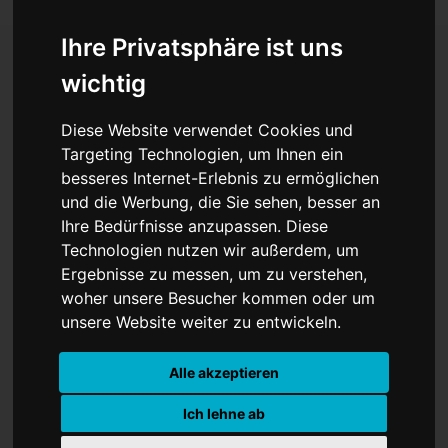
Ihre Privatsphäre ist uns
wichtig
1,2 Millionen Euro für die
Diese Website verwendet Cookies und
Kultur in Westfalen-Lippe
Targeting Technologien, um Ihnen ein
besseres Internet-Erlebnis zu ermöglichen
und die Werbung, die Sie sehen, besser an
Ihre Bedürfnisse anzupassen. Diese
Technologien nutzen wir außerdem, um
Ergebnisse zu messen, um zu verstehen,
woher unsere Besucher kommen oder um
unsere Website weiter zu entwickeln.
Alle akzeptieren
Die LWL-Kulturstiftung fördert neun
Ich lehne ab
Kulturprojekte aus den Bereichen