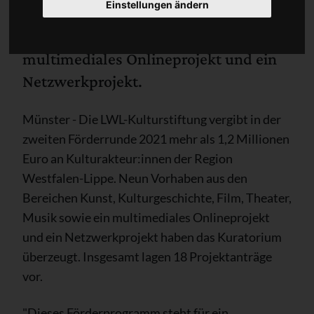
Einstellungen ändern
Kunst, Kulturgeschichte, Film,
Theater, Musik sowie ein
multimediales Onlineprojekt und ein
Netzwerkprojekt.
Münster - Die LWL-Kulturstiftung vergibt in der
zweiten Förderrunde 2021 mehr als 1,2 Millionen
Euro an Kulturakteur:innen der Region
Westfalen-Lippe. Neun Vorhaben aus den
Bereichen Kunst, Kulturgeschichte, Film, Theater,
Musik sowie ein multimediales Onlineprojekt
und ein Netzwerkprojekt haben das Kuratorium
überzeugt. Insgesamt lagen 18 Projektanträge
vor.
"Dieses Förderprogramm steht für ein