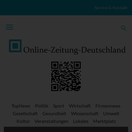
Zum Inhalt springen
Service & Kontakt
TopNews
Politik
Sport
Wirtschaft
Firmennews
Gesellschaft
Gesundheit
Wissenschaft
Umwelt
Kultur
Veranstaltungen
Lokales
Marktplatz
Stellenangebote