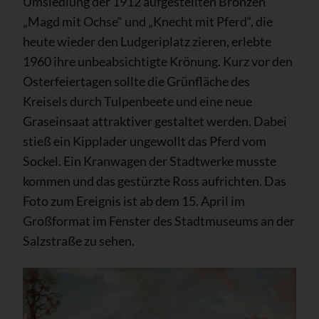
Umsiedlung der 1912 aufgestellten Bronzen
„Magd mit Ochse“ und „Knecht mit Pferd“, die
heute wieder den Ludgeriplatz zieren, erlebte
1960 ihre unbeabsichtigte Krönung. Kurz vor den
Osterfeiertagen sollte die Grünfläche des
Kreisels durch Tulpenbeete und eine neue
Graseinsaat attraktiver gestaltet werden. Dabei
stieß ein Kipplader ungewollt das Pferd vom
Sockel. Ein Kranwagen der Stadtwerke musste
kommen und das gestürzte Ross aufrichten. Das
Foto zum Ereignis ist ab dem 15. April im
Großformat im Fenster des Stadtmuseums an der
Salzstraße zu sehen.