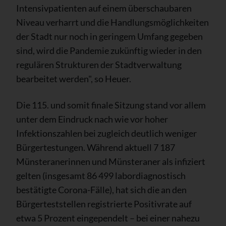
Intensivpatienten auf einem überschaubaren
Niveau verharrt und die Handlungsmöglichkeiten
der Stadt nur noch in geringem Umfang gegeben
sind, wird die Pandemie zukünftig wieder in den
regulären Strukturen der Stadtverwaltung
bearbeitet werden", so Heuer.
Die 115. und somit finale Sitzung stand vor allem
unter dem Eindruck nach wie vor hoher
Infektionszahlen bei zugleich deutlich weniger
Bürgertestungen. Während aktuell 7 187
Münsteranerinnen und Münsteraner als infiziert
gelten (insgesamt 86 499 labordiagnostisch
bestätigte Corona-Fälle), hat sich die an den
Bürgerteststellen registrierte Positivrate auf
etwa 5 Prozent eingependelt – bei einer nahezu