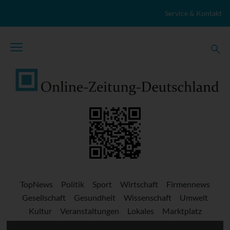
Zum Inhalt springen
Service & Kontakt
TopNews
Politik
Sport
Wirtschaft
Firmennews
Gesellschaft
Gesundheit
Wissenschaft
Umwelt
Kultur
Veranstaltungen
Lokales
Marktplatz
Stellenangebote