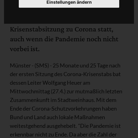
Einstellungen ändern
Nach über 2 Jahren fand die letzte
Krisenstabsitzung zu Corona statt,
auch wenn die Pandemie noch nicht
vorbei ist.
Münster - (SMS) - 25 Monate und 25 Tage nach
der ersten Sitzung des Corona-Krisenstabs bat
dessen Leiter Wolfgang Heuer am
Mittwochmittag (27.4.) zur mutmaßlich letzten
Zusammenkunft im Stadtweinhaus. Mit dem
Ende der Corona-Schutzvorkehrungen haben
Bund und Land auch lokale Maßnahmen
weitestgehend ausgehebelt. "Die Pandemie ist
erkennbar nicht zu Ende. Da aber die Zahl der