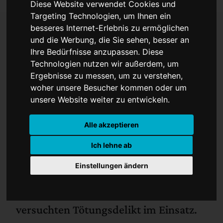
Diese Website verwendet Cookies und
Targeting Technologien, um Ihnen ein
besseres Internet-Erlebnis zu ermöglichen
und die Werbung, die Sie sehen, besser an
Angriff mit Eisenstange
Ihre Bedürfnisse anzupassen. Diese
Technologien nutzen wir außerdem, um
auf Ex-Partnerin
Ergebnisse zu messen, um zu verstehen,
woher unsere Besucher kommen oder um
unsere Website weiter zu entwickeln.
Alle akzeptieren
Ich lehne ab
Ein 50-Jähriger greift seine Ex-
Einstellungen ändern
Partnerin mit einer Eisenstange an. Die
Mordkommission ist nach dem
versuchten Tötungsdelikt im Einsatz.