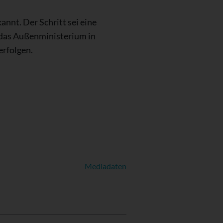
nnt. Der Schritt sei eine
e das Außenministerium in
erfolgen.
Mediadaten