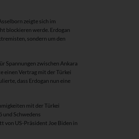
sselborn zeigte sich im
ht blockieren werde. Erdogan
Extremisten, sondern um den
 für Spannungen zwischen Ankara
 einen Vertrag mit der Türkei
lierte, dass Erdogan nun eine
mmigkeiten mit der Türkei
tö und Schwedens
t von US-Präsident Joe Biden in