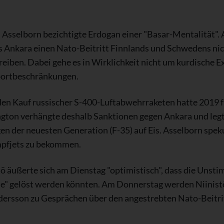
sselborn bezichtigte Erdogan einer "Basar-Mentalität". A
 Ankara einen Nato-Beitritt Finnlands und Schwedens nic
reiben. Dabei gehe es in Wirklichkeit nicht um kurdische 
portbeschränkungen.
 den Kauf russischer S-400-Luftabwehrraketen hatte 2019
ton verhängte deshalb Sanktionen gegen Ankara und legte
 der neuesten Generation (F-35) auf Eis. Asselborn speku
mpfjets zu bekommen.
tö äußerte sich am Dienstag "optimistisch", dass die Unsti
che" gelöst werden könnten. Am Donnerstag werden Niinis
ersson zu Gesprächen über den angestrebten Nato-Beitrit