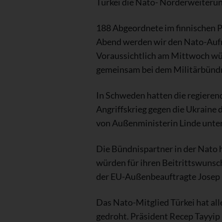
Türkei die Nato- Norderweiterun
188 Abgeordnete im finnischen P
Abend werden wir den Nato-Aufn
Voraussichtlich am Mittwoch wü
gemeinsam bei dem Militärbündn
In Schweden hatten die regieren
Angriffskrieg gegen die Ukraine
von Außenministerin Linde unte
Die Bündnispartner in der Nato 
würden für ihren Beitrittswunsch
der EU-Außenbeauftragte Josep 
Das Nato-Mitglied Türkei hat al
gedroht. Präsident Recep Tayyip