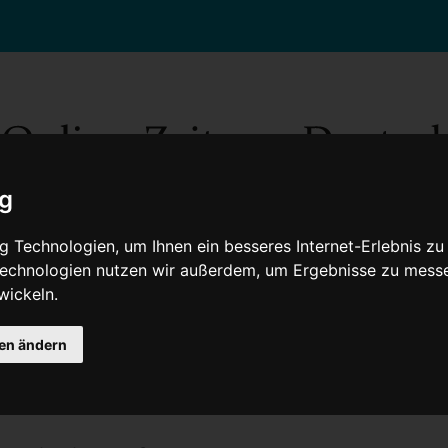
ig
 Technologien, um Ihnen ein besseres Internet-Erlebnis zu
 Technologien nutzen wir außerdem, um Ergebnisse zu mess
wickeln.
Gesellschaft
Gesundheit
Wissenschaft
Umwelt
Kultur
V
gen ändern