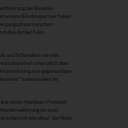
atifizierung der Bündnis-
und andere Bündnispartner haben
 Übergangsphase zwischen
rch den Artikel 5 des
ands und Schwedens verwies
utschland sei schon jetzt über
 Unterstützung zum gegenseitigen
mmenarbeit "insbesondere im
läne seines Nachbarn Finnland
-Norderweiterung sei zwar
tärischen Infrastruktur" der Nato