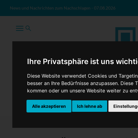
Zum Inhalt springen
News und Nachrichten zum Nachschlagen
-
07.08.2026
Ihre Privatsphäre ist uns wicht
Diese Website verwendet Cookies und Targeting
besser an Ihre Bedürfnisse anzupassen. Diese
kommen oder um unsere Website weiter zu ent
TopNews
Politik
Sport
Wirtschaft
Firmennews
Alle akzeptieren
Ich lehne ab
Einstellun