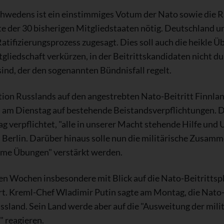
chwedens ist ein einstimmiges Votum der Nato sowie die R
e der 30 bisherigen Mitgliedstaaten nötig. Deutschland 
atifizierungsprozess zugesagt. Dies soll auch die heikle
tgliedschaft verkürzen, in der Beitrittskandidaten nicht du
ind, der den sogenannten Bündnisfall regelt.
ktion Russlands auf den angestrebten Nato-Beitritt Finnl
 am Dienstag auf bestehende Beistandsverpflichtungen. De
g verpflichtet, "alle in unserer Macht stehende Hilfe und
 in Berlin. Darüber hinaus solle nun die militärische Zusa
me Übungen" verstärkt werden.
en Wochen insbesondere mit Blick auf die Nato-Beitrittsp
rt. Kreml-Chef Wladimir Putin sagte am Montag, die Nato
ssland. Sein Land werde aber auf die "Ausweitung der mili
" reagieren.