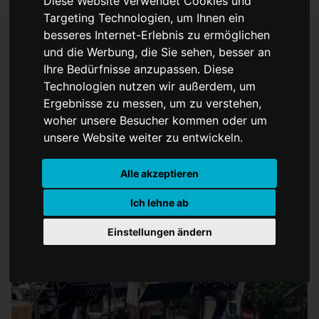
Diese Website verwendet Cookies und
Targeting Technologien, um Ihnen ein
besseres Internet-Erlebnis zu ermöglichen
und die Werbung, die Sie sehen, besser an
Ihre Bedürfnisse anzupassen. Diese
Bert Fenber und Band
Technologien nutzen wir außerdem, um
Live am 11.06.22 in
Ergebnisse zu messen, um zu verstehen,
woher unsere Besucher kommen oder um
Münster
unsere Website weiter zu entwickeln.
Alle akzeptieren
Ich lehne ab
Einstellungen ändern