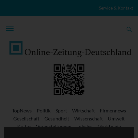
Zum Inhalt springen
Service & Kontakt
TopNews
Politik
Sport
Wirtschaft
Firmennews
Gesellschaft
Gesundheit
Wissenschaft
Umwelt
Kultur
Veranstaltungen
Lokales
Marktplatz
Stellenangebote