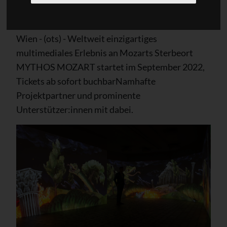
Neue Mozart-Attraktion in Wien
Wien - (ots) - Weltweit einzigartiges
multimediales Erlebnis an Mozarts Sterbeort
MYTHOS MOZART startet im September 2022,
Tickets ab sofort buchbarNamhafte
Projektpartner und prominente
Unterstützer:innen mit dabei.