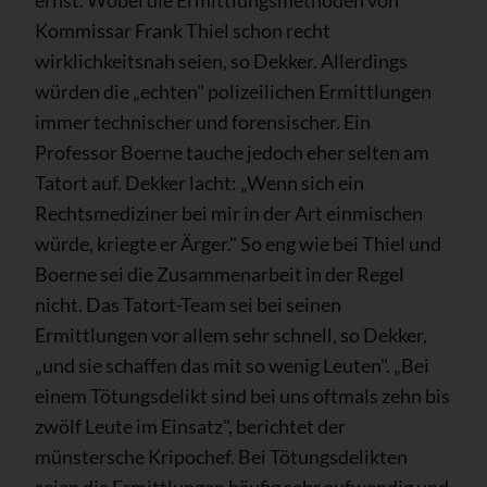
ernst. Wobei die Ermittlungsmethoden von
Kommissar Frank Thiel schon recht
wirklichkeitsnah seien, so Dekker. Allerdings
würden die „echten" polizeilichen Ermittlungen
immer technischer und forensischer. Ein
Professor Boerne tauche jedoch eher selten am
Tatort auf. Dekker lacht: „Wenn sich ein
Rechtsmediziner bei mir in der Art einmischen
würde, kriegte er Ärger." So eng wie bei Thiel und
Boerne sei die Zusammenarbeit in der Regel
nicht. Das Tatort-Team sei bei seinen
Ermittlungen vor allem sehr schnell, so Dekker,
„und sie schaffen das mit so wenig Leuten". „Bei
einem Tötungsdelikt sind bei uns oftmals zehn bis
zwölf Leute im Einsatz", berichtet der
münstersche Kripochef. Bei Tötungsdelikten