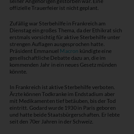
seiner Angehörigen gestorben war. Eine
offizielle Trauerfeier ist nicht geplant.
Zufällig war Sterbehilfe in Frankreich am
Dienstag ein großes Thema, da der Ethikrat sich
erstmals vorsichtig für aktive Sterbehilfe unter
strengen Auflagen ausgesprochen hatte.
Präsident Emmanuel
Macron
kündigte eine
gesellschaftliche Debatte dazu an, die im
kommenden Jahr in ein neues Gesetz münden
könnte.
In Frankreich ist aktive Sterbehilfe verboten.
Ärzte können Todkranke im Endstadium aber
mit Medikamenten tief betäuben, bis der Tod
eintritt. Godard wurde 1930 in Paris geboren
und hatte beide Staatsbürgerschaften. Er lebte
seit den 70er Jahren in der Schweiz.