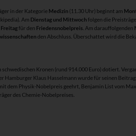
äger in der Kategorie
Medizin
(11.30 Uhr) beginnt am
Mon
kipedia). Am
Dienstag und Mittwoch
folgen die Preisträge
m
Freitag
für den
Friedensnobelpreis
. Am darauffolgenden
wissenschaften
den Abschluss. Überschattet wird die Beka
en schwedischen Kronen (rund 914.000 Euro) dotiert. Verga
er Hamburger Klaus Hasselmann wurde für seinen Beitrag 
it dem Physik-Nobelpreis geehrt, Benjamin List vom Max-
räger des Chemie-Nobelpreises.