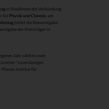
tag
in Stockholm die Verkündung
r für
Physik und Chemie
, am
Montag
bildet die Bekanntgabe
nntgabe der Preisträger in
ngenes Jahr zählten zwei
zu einer "zuverlässigen
Planck-Institut für