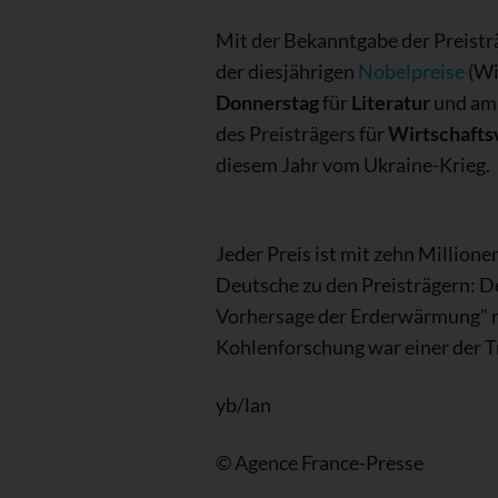
Mit der Bekanntgabe der Preistr
der diesjährigen
Nobelpreise
(Wi
Donnerstag
für
Literatur
und a
des Preisträgers für
Wirtschafts
diesem Jahr vom Ukraine-Krieg.
Jeder Preis ist mit zehn Million
Deutsche zu den Preisträgern: D
Vorhersage der Erderwärmung" m
Kohlenforschung war einer der T
yb/lan
© Agence France-Presse