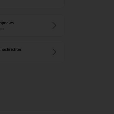
Topnews
ten
nachrichten