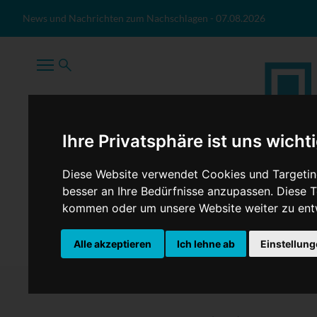
Zum Inhalt springen
News und Nachrichten zum Nachschlagen
-
07.08.2026
Ihre Privatsphäre ist uns wicht
Diese Website verwendet Cookies und Targeting
besser an Ihre Bedürfnisse anzupassen. Diese
kommen oder um unsere Website weiter zu ent
TopNews
Politik
Sport
Wirtschaft
Firmennews
Alle akzeptieren
Ich lehne ab
Einstellun