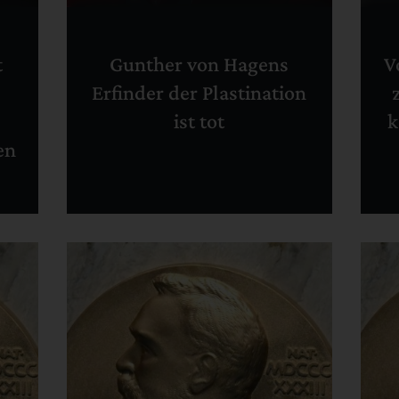
t
Gunther von Hagens
V
Erfinder der Plastination
ist tot
k
en