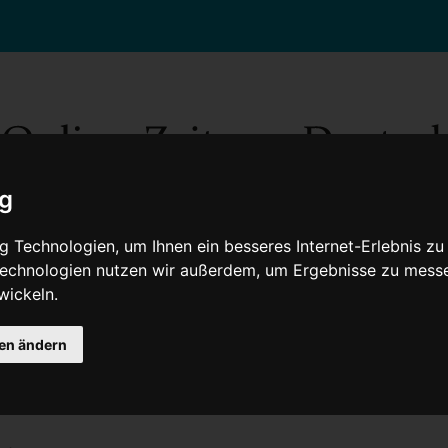
ig
 Technologien, um Ihnen ein besseres Internet-Erlebnis zu
 Technologien nutzen wir außerdem, um Ergebnisse zu mess
wickeln.
Gesellschaft
Gesundheit
Wissenschaft
Umwelt
Kultur
V
gen ändern