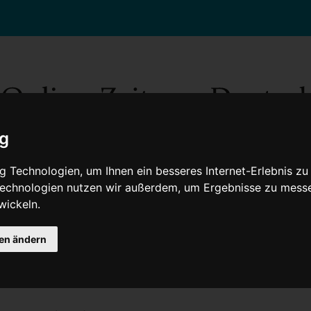
ig
 Technologien, um Ihnen ein besseres Internet-Erlebnis zu
 Technologien nutzen wir außerdem, um Ergebnisse zu mess
wickeln.
Gesellschaft
Gesundheit
Wissenschaft
Umwelt
Kultur
V
gen ändern