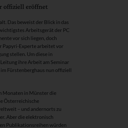
offiziell eröffnet
t. Das beweist der Blick in das
wichtigstes Arbeitsgerät der PC
nte vor sich liegen, doch
er Papyri-Experte arbeitet vor
ung stellen. Um diese in
Leitung ihre Arbeit am Seminar
 im Fürstenberghaus nun offiziell
en Monaten in Münster die
ie Österreichische
eltweit – und andernorts zu
er. Aber die elektronisch
gen Publikationsreihen würden