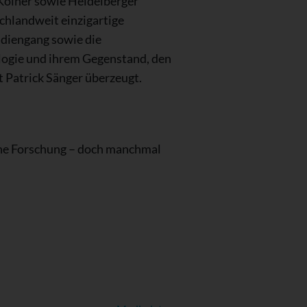
Kölner sowie Heidelberger
chlandweit einzigartige
udiengang sowie die
ologie und ihrem Gegenstand, den
st Patrick Sänger überzeugt.
eine Forschung – doch manchmal