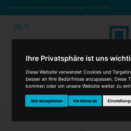
Zum Inhalt springen
News und Nachrichten zum Nachschlagen
-
07.08.2026
Ihre Privatsphäre ist uns wicht
Diese Website verwendet Cookies und Targeting
besser an Ihre Bedürfnisse anzupassen. Diese
kommen oder um unsere Website weiter zu ent
TopNews
Politik
Sport
Wirtschaft
Firmennews
Alle akzeptieren
Ich lehne ab
Einstellun