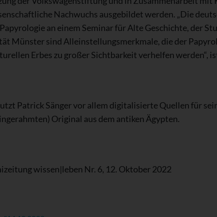
zung der Volkswagenstiftung und in Zusammenarbeit mit 
ssenschaftliche Nachwuchs ausgebildet werden. „Die deuts
apyrologie an einem Seminar für Alte Geschichte, der St
ität Münster sind Alleinstellungsmerkmale, die der Papyr
lturellen Erbes zu großer Sichtbarkeit verhelfen werden“, i
tzt Patrick Sänger vor allem digitalisierte Quellen für s
 (eingerahmten) Original aus dem antiken Ägypten.
izeitung wissen|leben Nr. 6, 12. Oktober 2022