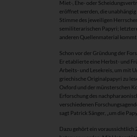
Miet-, Ehe- oder Scheidungsvertr
eröffnet werden, die unabhängig 
Stimme des jeweiligen Herrschers
semiliterarischen Papyri; letzte
anderen Quellenmaterial kommt m
Schon vor der Gründung der Fors
Er etablierte eine Herbst- und F
Arbeits- und Lesekreis, um mit U
griechische Originalpapyri zu le
Oxford und der münsterschen Kopt
Erforschung des nachpharaonische
verschiedenen Forschungsagenden 
sagt Patrick Sänger, „um die Papy
Dazu gehört ein voraussichtlich 