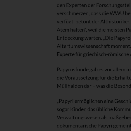
den Experten der Forschungsstel
verschmerzen, dass die WWU bez
verfügt, betont der Althistorik
Atem halten“, weil die meisten P
Entdeckung warten. „Die Papyrolo
Altertumswissenschaft momentan
Experte für griechisch-römische 
Papyrusfunde gab es vor allem i
die Voraussetzung für die Erhalt
Müllhalden dar – was die Besond
„Papyri ermöglichen eine Geschic
sogar Kinder, das übliche Kommu
Verwaltungswesen als maßgebend
dokumentarische Papyri gemeint, 