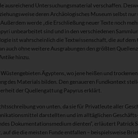
le ausreichend Untersuchungsmaterial verschaffen. Deswe
iehungsweise deren Archäologisches Museum selbst nur 
er. Außerdem werde „die Erschließung neuer Texte noch meh
apyri unbearbeitet sind und in den verschiedenen Sammlun
gie ist wahrscheinlich die Textwissenschaft, die auf dem 
 auch ohne weitere Ausgrabungen den größten Quellenzuw
Antike hinzu.
n Wüstengebieten Ägyptens, wo jene heißen und trockenen
ung des Materials bilden. Den genaueren Fundkontext stell
erheit der Quellengattung Papyrus erklärt.
htsschreibung von unten, da sie für Privatleute aller Gesc
nikationsmittel darstellten und im alltäglichen Geschäfts
es Dokumentationsmedium dienten“, erläutert Patrick S
auf die die meisten Funde entfallen – beispielsweise Brie