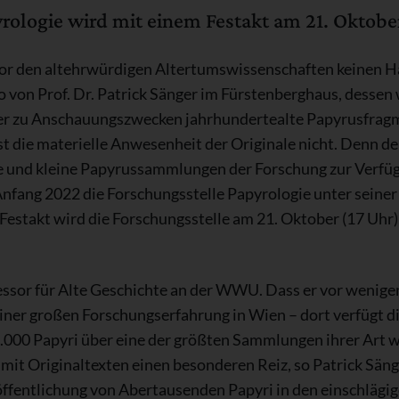
ologie wird mit einem Festakt am 21. Oktober 
or den altehrwürdigen Altertumswissenschaften keinen Hal
von Prof. Dr. Patrick Sänger im Fürstenberghaus, dessen 
ner zu Anschauungszwecken jahrhundertealte Papyrusfragme
ist die materielle Anwesenheit der Originale nicht. Denn d
ße und kleine Papyrussammlungen der Forschung zur Verfüg
fang 2022 die Forschungsstelle Papyrologie unter seiner 
 Festakt wird die Forschungsstelle am 21. Oktober (17 Uhr)
ofessor für Alte Geschichte an der WWU. Dass er vor wenig
einer großen Forschungserfahrung in Wien – dort verfügt d
.000 Papyri über eine der größten Sammlungen ihrer Art w
 mit Originaltexten einen besonderen Reiz, so Patrick Säng
öffentlichung von Abertausenden Papyri in den einschlägi