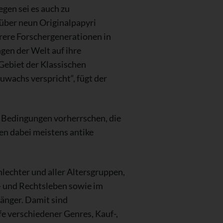
gen sei es auch zu
über neun Originalpapyri
rere Forschergenerationen in
gen der Welt auf ihre
Gebiet der Klassischen
achs verspricht“, fügt der
 Bedingungen vorherrschen, die
en dabei meistens antike
hlechter und aller Altersgruppen,
- und Rechtsleben sowie im
änger. Damit sind
fe verschiedener Genres, Kauf-,