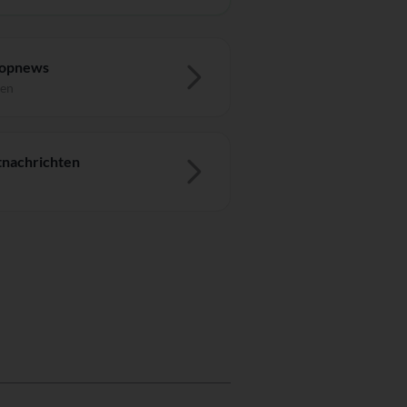
Topnews
ten
nachrichten