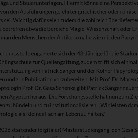
äge und Steuerunterlagen. Hiermit könne eine Perspektive
von den Ausführungen gelehrter griechischer oder römische
 sei. Wichtig dafür seien zudem die zahlreich überlieferte
re betreffen etwa die Bereiche Magie, Wissenschaft oder 
an den Menschen der Antike so nahe wie mit den Papyri“, 
chungsstelle engagierte sich der 43-Jährige für die Stärk
rühlingsschule zur Quellengattung, zudem trifft sich einma
nterstützung von Patrick Sänger und der Kölner Papyrologi
sen und zur Publikation vorzubereiten. Mit Prof. Dr. Maren
ologin Prof. Dr. Gesa Schenke gibt Patrick Sänger neuerd
n Ägypten heraus. Die Forschungsstelle hat nun zum Ziel, 
zu bündeln und zu institutionalisieren. „Wir leisten dami
rologie als Kleines Fach am Leben zu halten.“
2026 startender (digitaler) Masterstudiengang, den Gesa 