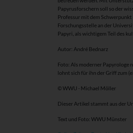
betreuen werden. Mit Unterstüt
Papyrusforschern soll so der wi
Professur mit dem Schwerpunkt P
Forschungsstelle an der Univers
Papyri, als wichtigem Teil des ku
Autor: André Bednarz
Foto: Als moderner Papyrologe nu
lohnt sich für ihn der Griff zum
© WWU - Michael Möller
Dieser Artikel stammt aus der Un
Text und Foto: WWU Münster