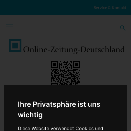
Zum Inhalt springen
Service & Kontakt
Ihre Privatsphäre ist uns
TopNews
Politik
Sport
Wirtschaft
Firmennews
Gesellschaft
Gesundheit
Wissenschaft
Umwelt
wichtig
Kultur
Veranstaltungen
Lokales
Marktplatz
Stellenangebote
Diese Website verwendet Cookies und