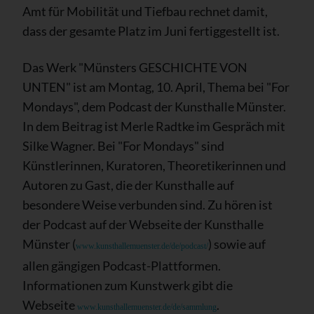
Amt für Mobilität und Tiefbau rechnet damit,
dass der gesamte Platz im Juni fertiggestellt ist.
Das Werk "Münsters GESCHICHTE VON
UNTEN" ist am Montag, 10. April, Thema bei "For
Mondays", dem Podcast der Kunsthalle Münster.
In dem Beitrag ist Merle Radtke im Gespräch mit
Silke Wagner. Bei "For Mondays" sind
Künstlerinnen, Kuratoren, Theoretikerinnen und
Autoren zu Gast, die der Kunsthalle auf
besondere Weise verbunden sind. Zu hören ist
der Podcast auf der Webseite der Kunsthalle
Münster (
) sowie auf
www.kunsthallemuenster.de/de/podcast/
allen gängigen Podcast-Plattformen.
Informationen zum Kunstwerk gibt die
Webseite
.
www.kunsthallemuenster.de/de/sammlung