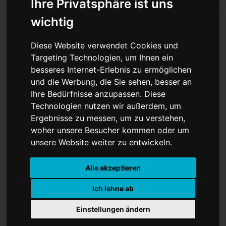
Ihre Privatsphäre ist uns
wichtig
Diese Website verwendet Cookies und
Gefahr für
Targeting Technologien, um Ihnen ein
besseres Internet-Erlebnis zu ermöglichen
Drehbuchautoren vor KI?
und die Werbung, die Sie sehen, besser an
Schutz gegen den Einsatz
Ihre Bedürfnisse anzupassen. Diese
Technologien nutzen wir außerdem, um
von Künstlicher
Ergebnisse zu messen, um zu verstehen,
woher unsere Besucher kommen oder um
Intelligenz (KI) gefordert!
unsere Website weiter zu entwickeln.
Alle akzeptieren
Ich lehne ab
Einstellungen ändern