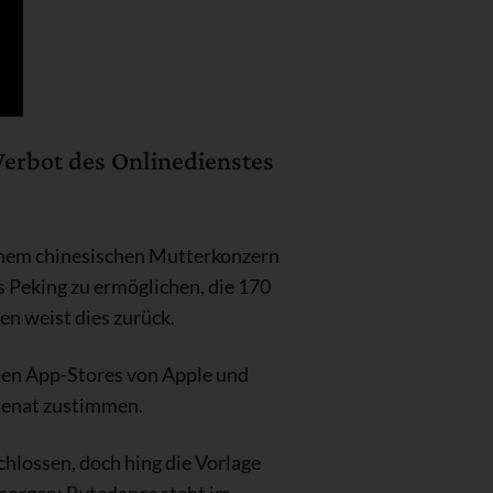
Verbot des Onlinedienstes
inem chinesischen Mutterkonzern
s Peking zu ermöglichen, die 170
n weist dies zurück.
den App-Stores von Apple und
 Senat zustimmen.
hlossen, doch hing die Vorlage