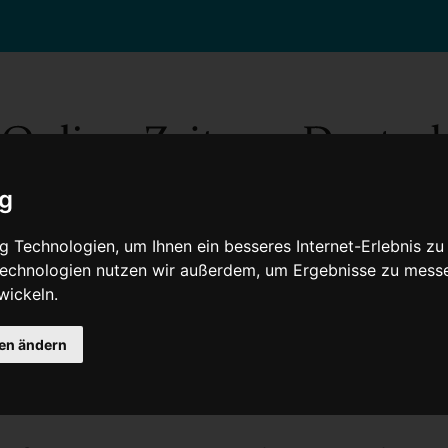
ig
 Technologien, um Ihnen ein besseres Internet-Erlebnis zu
 Technologien nutzen wir außerdem, um Ergebnisse zu mess
wickeln.
Gesellschaft
Gesundheit
Wissenschaft
Umwelt
Kultur
V
gen ändern