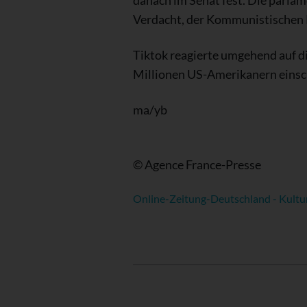
danach im Senat fest. Die parlam
Verdacht, der Kommunistischen P
Tiktok reagierte umgehend auf d
Millionen US-Amerikanern einsch
ma/yb
© Agence France-Presse
Online-Zeitung-Deutschland - Kultu