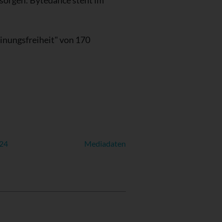
zsorgen: Bytedance steht im
inungsfreiheit" von 170
024
Mediadaten