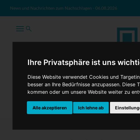
Zum Inhalt springen
News und Nachrichten zum Nachschlagen
-
06.08.2026
Ihre Privatsphäre ist uns wicht
Diese Website verwendet Cookies und Targeting
besser an Ihre Bedürfnisse anzupassen. Diese
kommen oder um unsere Website weiter zu ent
TopNews
Politik
Sport
Wirtschaft
Firmennews
Alle akzeptieren
Ich lehne ab
Einstellun