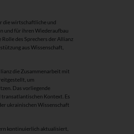
 die wirtschaftliche und
ion und für ihren Wiederaufbau
 Rolle des Sprechers der Allianz
rstützung aus Wissenschaft,
Allianz die Zusammenarbeit mit
eitgestellt, um
ützen. Das vorliegende
 transatlantischen Kontext. Es
 der ukrainischen Wissenschaft
n kontinuierlich aktualisiert,