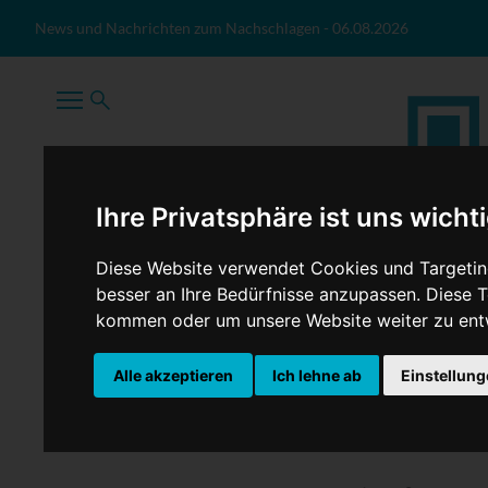
Zum Inhalt springen
News und Nachrichten zum Nachschlagen
-
06.08.2026
Ihre Privatsphäre ist uns wicht
Diese Website verwendet Cookies und Targeting
besser an Ihre Bedürfnisse anzupassen. Diese
kommen oder um unsere Website weiter zu ent
TopNews
Politik
Sport
Wirtschaft
Firmennews
Alle akzeptieren
Ich lehne ab
Einstellun