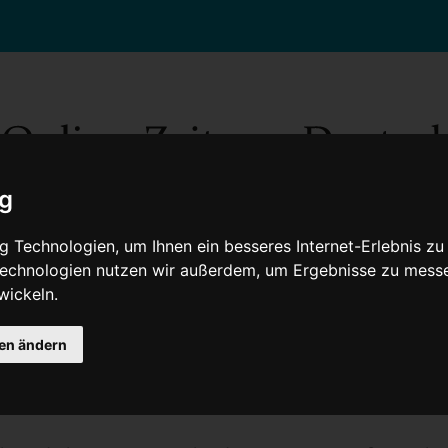
ig
 Technologien, um Ihnen ein besseres Internet-Erlebnis zu
 Technologien nutzen wir außerdem, um Ergebnisse zu mess
wickeln.
Gesellschaft
Gesundheit
Wissenschaft
Umwelt
Kultur
V
gen ändern