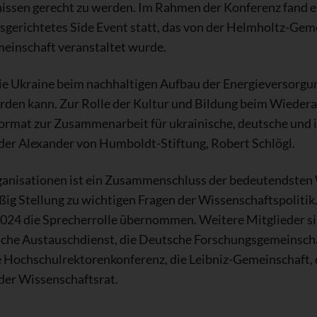
ssen gerecht zu werden. Im Rahmen der Konferenz fand ein
gerichtetes Side Event statt, das von der Helmholtz-Geme
meinschaft veranstaltet wurde.
 die Ukraine beim nachhaltigen Aufbau der Energieversorgu
rden kann. Zur Rolle der Kultur und Bildung beim Wieder
rmat zur Zusammenarbeit für ukrainische, deutsche und i
 der Alexander von Humboldt-Stiftung, Robert Schlögl.
ganisationen ist ein Zusammenschluss der bedeutendsten
ig Stellung zu wichtigen Fragen der Wissenschaftspolitik.
r 2024 die Sprecherrolle übernommen. Weitere Mitglieder 
che Austauschdienst, die Deutsche Forschungsgemeinschaf
 Hochschulrektorenkonferenz, die Leibniz-Gemeinschaft, 
der Wissenschaftsrat.