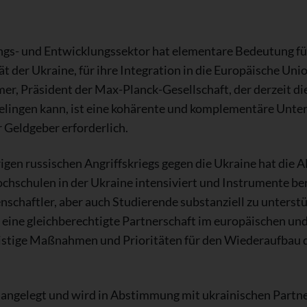
ungs- und Entwicklungssektor hat elementare Bedeutung für
ät der Ukraine, für ihre Integration in die Europäische Un
er, Präsident der Max-Planck-Gesellschaft, der derzeit die
 gelingen kann, ist eine kohärente und komplementäre Unte
r Geldgeber erforderlich.
igen russischen Angriffskriegs gegen die Ukraine hat die 
hschulen in der Ukraine intensiviert und Instrumente ber
schaftler, aber auch Studierende substanziell zu unterst
eine gleichberechtigte Partnerschaft im europäischen und
gfristige Maßnahmen und Prioritäten für den Wiederaufbau
 angelegt und wird in Abstimmung mit ukrainischen Partner