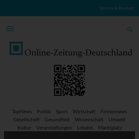
Zum Inhalt springen
Service & Kontakt
TopNews
Politik
Sport
Wirtschaft
Firmennews
Gesellschaft
Gesundheit
Wissenschaft
Umwelt
Kultur
Veranstaltungen
Lokales
Marktplatz
Stellenangebote