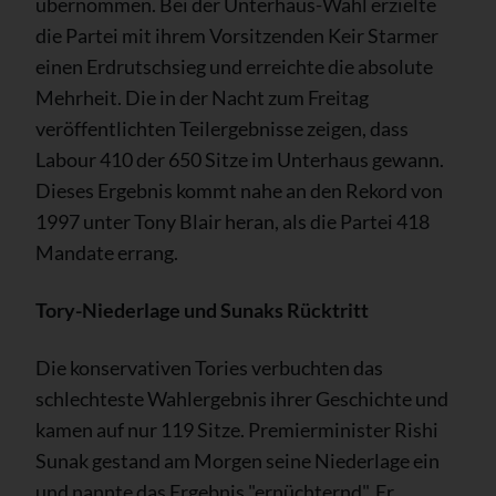
übernommen. Bei der Unterhaus-Wahl erzielte
die Partei mit ihrem Vorsitzenden Keir Starmer
einen Erdrutschsieg und erreichte die absolute
Mehrheit. Die in der Nacht zum Freitag
veröffentlichten Teilergebnisse zeigen, dass
Labour 410 der 650 Sitze im Unterhaus gewann.
Dieses Ergebnis kommt nahe an den Rekord von
1997 unter Tony Blair heran, als die Partei 418
Mandate errang.
Tory-Niederlage und Sunaks Rücktritt
Die konservativen Tories verbuchten das
schlechteste Wahlergebnis ihrer Geschichte und
kamen auf nur 119 Sitze. Premierminister Rishi
Sunak gestand am Morgen seine Niederlage ein
und nannte das Ergebnis "ernüchternd". Er