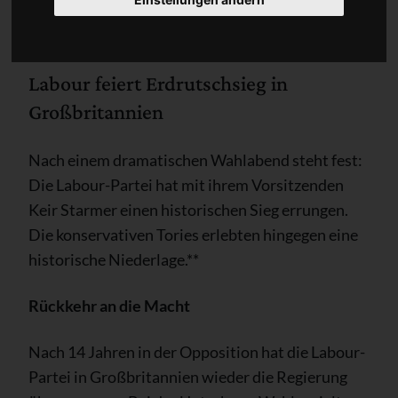
Labour feiert Erdrutschsieg in
Großbritannien
Nach einem dramatischen Wahlabend steht fest:
Die Labour-Partei hat mit ihrem Vorsitzenden
Keir Starmer einen historischen Sieg errungen.
Die konservativen Tories erlebten hingegen eine
historische Niederlage.**
Rückkehr an die Macht
Nach 14 Jahren in der Opposition hat die Labour-
Partei in Großbritannien wieder die Regierung