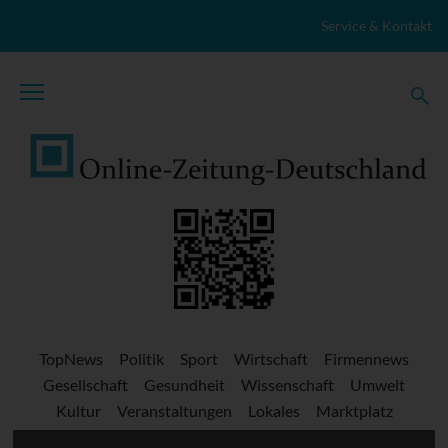
Zum Inhalt springen
Service & Kontakt
TopNews
Politik
Sport
Wirtschaft
Firmennews
Gesellschaft
Gesundheit
Wissenschaft
Umwelt
Kultur
Veranstaltungen
Lokales
Marktplatz
Stellenangebote