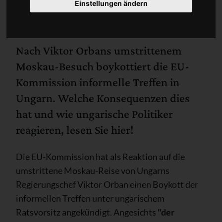
Einstellungen ändern
Nach Viktor Orbans umstrittenem
Moskau-Besuch boykottiert die EU-
Kommission informelle Treffen in
Ungarn. Welche Konsequenzen dies
hat und wie ungarische Politiker
reagieren, lesen Sie hier!
Die EU-Kommission hat als Reaktion auf die
umstrittene Moskau-Reise von Ungarns
Regierungschef Viktor Orban einen Boykott der
informellen Treffen unter ungarischem
Ratsvorsitz angekündigt. Angesichts
"der