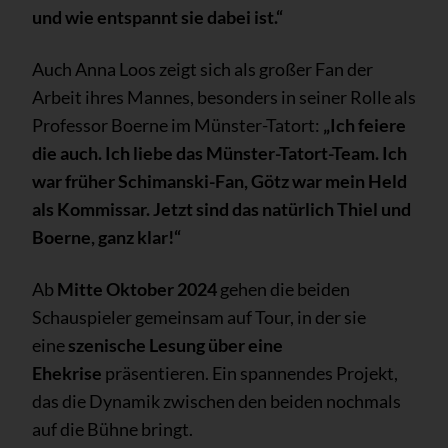
und wie entspannt sie dabei ist.“
Auch Anna Loos zeigt sich als großer Fan der
Arbeit ihres Mannes, besonders in seiner Rolle als
Professor Boerne im Münster-Tatort:
„Ich feiere
die auch. Ich liebe das Münster-Tatort-Team. Ich
war früher Schimanski-Fan, Götz war mein Held
als Kommissar. Jetzt sind das natürlich Thiel und
Boerne, ganz klar!“
Ab
Mitte Oktober 2024
gehen die beiden
Schauspieler gemeinsam auf Tour, in der sie
eine
szenische Lesung über eine
Ehekrise
präsentieren. Ein spannendes Projekt,
das die Dynamik zwischen den beiden nochmals
auf die Bühne bringt.