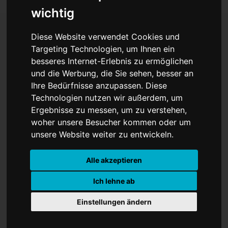
wichtig
Diese Website verwendet Cookies und
Targeting Technologien, um Ihnen ein
"Es bringt nichts, am
besseres Internet-Erlebnis zu ermöglichen
anderen
und die Werbung, die Sie sehen, besser an
Ihre Bedürfnisse anzupassen. Diese
rumzuschrauben": Anna
Technologien nutzen wir außerdem, um
Ergebnisse zu messen, um zu verstehen,
Loos über Ehe und
woher unsere Besucher kommen oder um
Selbstreflexion
unsere Website weiter zu entwickeln.
Alle akzeptieren
Ich lehne ab
Einstellungen ändern