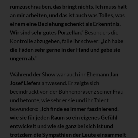
rumzuschrauben, das bringt nichts. Ich muss halt
an mir arbeiten, und das ist auch was Tolles, was
einem eine Beziehung schenkt als Erkenntnis.
Wir sind sehr gutes Porzellan.“
Besonders die
Kontrolle abzugeben, falle ihr schwer:
„Ich habe
die Fäden sehr gerne in der Hand und gebe sie
ungern ab.“
Während der Show war auch ihr Ehemann
Jan
Josef Liefers
anwesend. Er zeigte sich
beeindruckt von der Bühnenpräsenz seiner Frau
und betonte, wie sehr er sie und ihr Talent
bewundere:
„Ich finde es immer faszinierend,
wie sie für jeden Raum so ein eigenes Gefühl
entwickelt und wie sie ganz bei sich ist und
trotzdem die Sympathien der Leute einsammelt