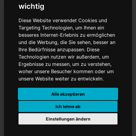
wichtig
Diese Website verwendet Cookies und
Targeting Technologien, um Ihnen ein
Kultureinrichtungen in
besseres Internet-Erlebnis zu ermöglichen
Münster öffnen wieder
und die Werbung, die Sie sehen, besser an
Ihre Bedürfnisse anzupassen. Diese
Technologien nutzen wir außerdem, um
Ergebnisse zu messen, um zu verstehen,
woher unsere Besucher kommen oder um
unsere Website weiter zu entwickeln.
„Es ist schön, Teile des städtischen
Alle akzeptieren
Kulturangebotes wieder zugänglich
Ich lehne ab
machen zu können“, sagt Stadträtin
Cornelia Wilkens, „und wir erhoffen
Einstellungen ändern
uns diese Möglichkeit auch für weitere