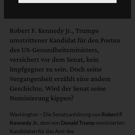
Robert F. Kennedy Jr., Trumps
umstrittener Kandidat für den Posten
des US-Gesundheitsministers,
versichert vor dem Senat, kein
Impfgegner zu sein. Doch seine
Vergangenheit erzählt eine andere
Geschichte. Wird der Senat seine
Nominierung kippen?
Washington – Die Senatsanhörung von
Robert F.
Kennedy Jr.
, dem von
Donald Trump
nominierten
Kandidaten für das Amt des