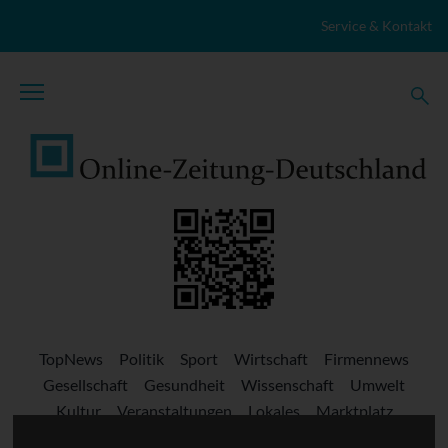
Zum Inhalt springen
Service & Kontakt
TopNews
Politik
Sport
Wirtschaft
Firmennews
Gesellschaft
Gesundheit
Wissenschaft
Umwelt
Kultur
Veranstaltungen
Lokales
Marktplatz
Stellenangebote