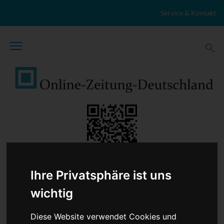
Zum Inhalt springen
Service & Kontakt
Ihre Privatsphäre ist uns
TopNews
Politik
Sport
Wirtschaft
Firmennews
wichtig
Gesellschaft
Gesundheit
Wissenschaft
Umwelt
Kultur
Veranstaltungen
Lokales
Marktplatz
Diese Website verwendet Cookies und
Stellenangebote