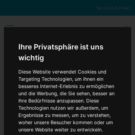
Zum Inhalt springen
Service & Kontakt
Ihre Privatsphäre ist uns
wichtig
Diese Website verwendet Cookies und
Targeting Technologien, um Ihnen ein
besseres Internet-Erlebnis zu ermöglichen
und die Werbung, die Sie sehen, besser an
Ihre Bedürfnisse anzupassen. Diese
Technologien nutzen wir außerdem, um
TopNews
Politik
Sport
Wirtschaft
Firmennews
Ergebnisse zu messen, um zu verstehen,
Gesellschaft
Gesundheit
Wissenschaft
Umwelt
woher unsere Besucher kommen oder um
Kultur
Veranstaltungen
Lokales
Marktplatz
unsere Website weiter zu entwickeln.
Stellenangebote