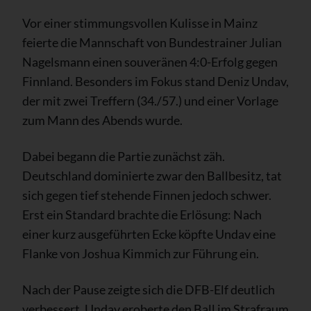
Vor einer stimmungsvollen Kulisse in Mainz
feierte die Mannschaft von Bundestrainer Julian
Nagelsmann einen souveränen 4:0-Erfolg gegen
Finnland. Besonders im Fokus stand Deniz Undav,
der mit zwei Treffern (34./57.) und einer Vorlage
zum Mann des Abends wurde.
Dabei begann die Partie zunächst zäh.
Deutschland dominierte zwar den Ballbesitz, tat
sich gegen tief stehende Finnen jedoch schwer.
Erst ein Standard brachte die Erlösung: Nach
einer kurz ausgeführten Ecke köpfte Undav eine
Flanke von Joshua Kimmich zur Führung ein.
Nach der Pause zeigte sich die DFB-Elf deutlich
verbessert. Undav eroberte den Ball im Strafraum