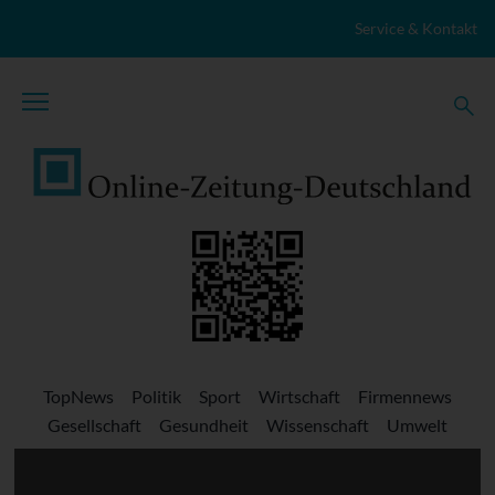
Zum Inhalt springen
Service & Kontakt
TopNews
Politik
Sport
Wirtschaft
Firmennews
Gesellschaft
Gesundheit
Wissenschaft
Umwelt
Kultur
Veranstaltungen
Lokales
Marktplatz
Stellenangebote