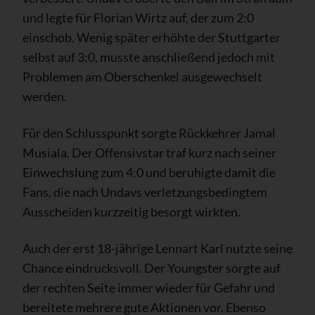
und legte für Florian Wirtz auf, der zum 2:0
einschob. Wenig später erhöhte der Stuttgarter
selbst auf 3:0, musste anschließend jedoch mit
Problemen am Oberschenkel ausgewechselt
werden.
Für den Schlusspunkt sorgte Rückkehrer Jamal
Musiala. Der Offensivstar traf kurz nach seiner
Einwechslung zum 4:0 und beruhigte damit die
Fans, die nach Undavs verletzungsbedingtem
Ausscheiden kurzzeitig besorgt wirkten.
Auch der erst 18-jährige Lennart Karl nutzte seine
Chance eindrucksvoll. Der Youngster sorgte auf
der rechten Seite immer wieder für Gefahr und
bereitete mehrere gute Aktionen vor. Ebenso