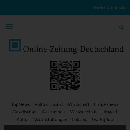
Zum Inhalt springen
Service & Kontakt
TopNews
Politik
Sport
Wirtschaft
Firmennews
Gesellschaft
Gesundheit
Wissenschaft
Umwelt
Kultur
Veranstaltungen
Lokales
Marktplatz
Stellenangebote