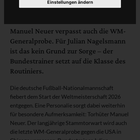
Einstellungen ändern
Manuel Neuer verpasst auch die WM-
Generalprobe. Für Julian Nagelsmann
ist das kein Grund zur Sorge – der
Bundestrainer setzt auf die Klasse des
Routiniers.
Die deutsche Fußball-Nationalmannschaft
fiebert dem Start der Weltmeisterschaft 2026
entgegen. Eine Personalie sorgt dabei weiterhin
für besondere Aufmerksamkeit: Torhüter Manuel
Neuer. Der langjährige Stammtorwart wird auch
die letzte WM-Generalprobe gegen die USA in