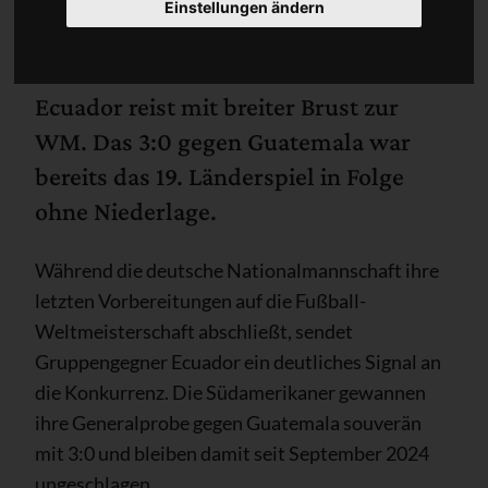
Einstellungen ändern
Ecuador reist mit breiter Brust zur
WM. Das 3:0 gegen Guatemala war
bereits das 19. Länderspiel in Folge
ohne Niederlage.
Während die deutsche Nationalmannschaft ihre
letzten Vorbereitungen auf die Fußball-
Weltmeisterschaft abschließt, sendet
Gruppengegner Ecuador ein deutliches Signal an
die Konkurrenz. Die Südamerikaner gewannen
ihre Generalprobe gegen Guatemala souverän
mit 3:0 und bleiben damit seit September 2024
ungeschlagen.