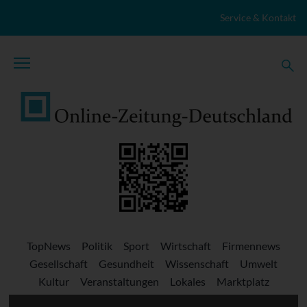
Zum Inhalt springen
Service & Kontakt
TopNews
Politik
Sport
Wirtschaft
Firmennews
Gesellschaft
Gesundheit
Wissenschaft
Umwelt
Kultur
Veranstaltungen
Lokales
Marktplatz
Stellenangebote