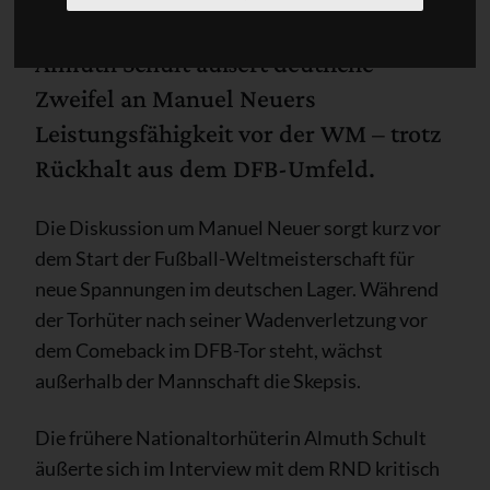
Almuth Schult äußert deutliche
Zweifel an Manuel Neuers
Leistungsfähigkeit vor der WM – trotz
Rückhalt aus dem DFB-Umfeld.
Die Diskussion um Manuel Neuer sorgt kurz vor
dem Start der Fußball-Weltmeisterschaft für
neue Spannungen im deutschen Lager. Während
der Torhüter nach seiner Wadenverletzung vor
dem Comeback im DFB-Tor steht, wächst
außerhalb der Mannschaft die Skepsis.
Die frühere Nationaltorhüterin Almuth Schult
äußerte sich im Interview mit dem RND kritisch