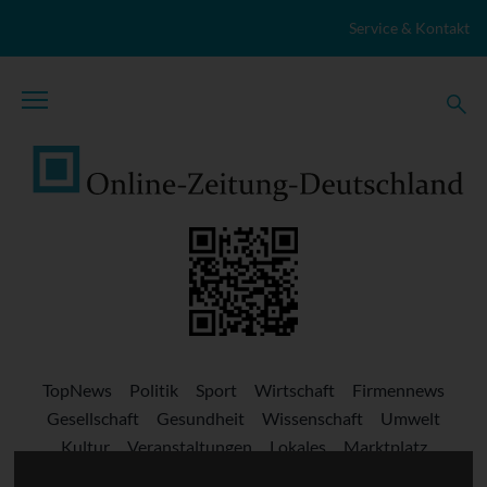
Zum Inhalt springen
Service & Kontakt
TopNews
Politik
Sport
Wirtschaft
Firmennews
Gesellschaft
Gesundheit
Wissenschaft
Umwelt
Kultur
Veranstaltungen
Lokales
Marktplatz
Stellenangebote