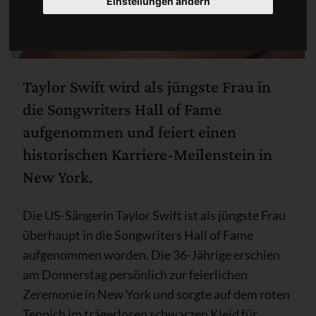
Einstellungen ändern
Taylor Swift wird als jüngste Frau in
die Songwriters Hall of Fame
aufgenommen und feiert einen
historischen Karriere-Meilenstein in
New York.
Die US-Sängerin Taylor Swift ist als jüngste Frau
überhaupt in die Songwriters Hall of Fame
aufgenommen worden. Die 36-Jährige erschien
am Donnerstag persönlich zur feierlichen
Zeremonie in New York und sorgte auf dem roten
Teppich im trägerlosen schwarzen Kleid für