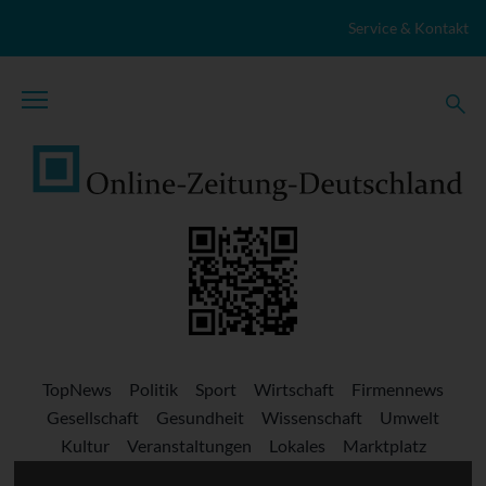
Zum Inhalt springen
Service & Kontakt
TopNews
Politik
Sport
Wirtschaft
Firmennews
Gesellschaft
Gesundheit
Wissenschaft
Umwelt
Kultur
Veranstaltungen
Lokales
Marktplatz
Stellenangebote