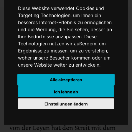
Diese Website verwendet Cookies und
Targeting Technologien, um Ihnen ein
besseres Internet-Erlebnis zu ermöglichen
Von der Leyen: howgh,
und die Werbung, die Sie sehen, besser an
Ihre Bedürfnisse anzupassen. Diese
ich habe gesprochen!
Technologien nutzen wir außerdem, um
Ergebnisse zu messen, um zu verstehen,
woher unsere Besucher kommen oder um
unsere Website weiter zu entwickeln.
Alle akzeptieren
Ich lehne ab
Einstellungen ändern
EU-Kommissionspräsidentin Ursula
von der Leyen hat den Streit mit dem